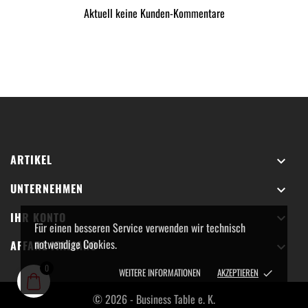
Aktuell keine Kunden-Kommentare
ARTIKEL

UNTERNEHMEN

IHR KONTO

Für einen besseren Service verwenden wir technisch
notwendige Cookies.
AFFARE ITALIANO

0
WEITERE INFORMATIONEN
AKZEPTIEREN
done
© 2026 - Business Table e. K.