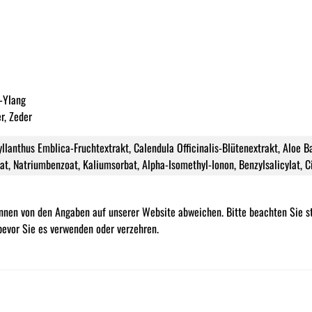
g-Ylang
r, Zeder
yllanthus Emblica-Fruchtextrakt, Calendula Officinalis-Blütenextrakt, Aloe 
t, Natriumbenzoat, Kaliumsorbat, Alpha-Isomethyl-Ionon, Benzylsalicylat, Ci
nnen von den Angaben auf unserer Website abweichen. Bitte beachten Sie st
evor Sie es verwenden oder verzehren.