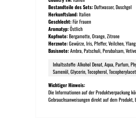
Bestandteile des Sets:
Duftwasser, Duschgel
Herkunftsland:
Italien
Geschlecht:
Für Frauen
Aromatyp:
Östlich
Kopfnote:
Bergamotte, Orange, Zitrone
Herznote:
Gewürze, Iris, Pfeffer, Veilchen, Ylan
Basisnote:
Ambra, Patschuli, Perubalsam, Vetive
Inhaltsstoffe: Alkohol Denat, Aqua, Parfum, Ph
Samenöl, Glycerin, Tocopherol, Tocopherylaceta
Wichtiger Hinweis:
Die Informationen auf der Produktverpackung kö
Gebrauchsanweisungen direkt auf dem Produkt, b