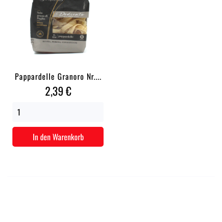
Pappardelle Granoro Nr....
Preis
2,39 €
In den Warenkorb