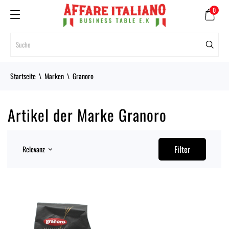
0
Startseite
Marken
Granoro
Artikel der Marke Granoro
Filter
Relevanz
keyboard_arrow_down