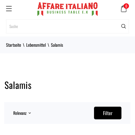
0
Startseite
Lebensmittel
Salamis
Salamis
Filter
Relevanz
keyboard_arrow_down